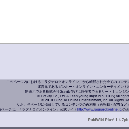
このページ内における「ラグナロクオンライン」から転載された全てのコンテ
運営元であるガンホー・オンライン・エンターテイメント
開発元である株式会社Gravity並びに原作者であるリー・ミョンジ
© Gravity Co., Ltd. & LeeMyoungJin(studio DTDS) All right
© 2010 GungHo Online Entertainment, Inc. All Rights R
なお、当ページに掲載しているコンテンツの再利用（再転載・配布など
当ページは、「ラグナロクオンライン」公式サイト
http://www.ragnarokonline.jp/
の
PukiWiki Plus! 1.4.7pl