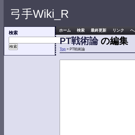
弓手Wiki_R
ホーム
検索
最終更新
リンク
ヘ
検索
PT戦術論
の編集
Top
> PT戦術論