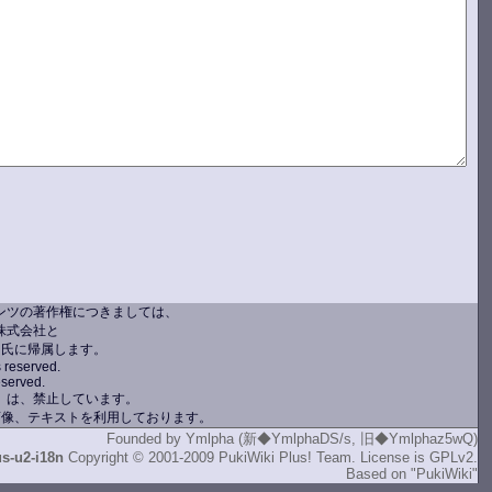
ンツの著作権につきましては、
株式会社と
ン氏に帰属します。
s reserved.
eserved.
）は、禁止しています。
画像、テキストを利用しております。
Founded by
Ymlpha (新◆YmlphaDS/s, 旧◆Ymlphaz5wQ)
us-u2-i18n
Copyright © 2001-2009
PukiWiki Plus! Team
. License is
GPLv2
.
Based on
"PukiWiki"